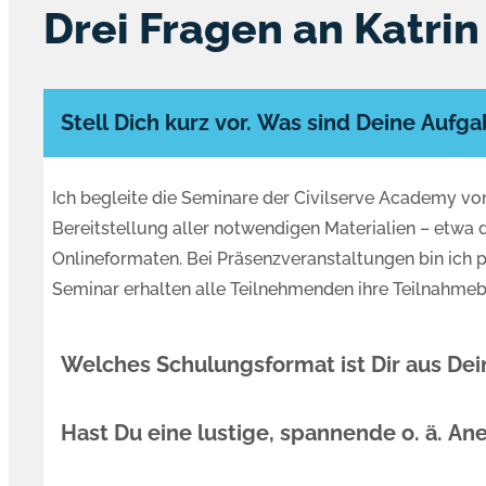
Drei Fragen an Katrin
Stell Dich kurz vor. Was sind Deine Aufg
Ich begleite die Seminare der Civilserve Academy vo
Bereitstellung aller notwendigen Materialien – etw
Onlineformaten. Bei Präsenzveranstaltungen bin ich 
Seminar erhalten alle Teilnehmenden ihre Teilnahmebe
Welches Schulungsformat ist Dir aus Dei
Hast Du eine lustige, spannende o. ä. An
Aus meiner Sicht bieten Präsenzseminare einen beson
klären und auch komplexe Problemstellungen gemeins