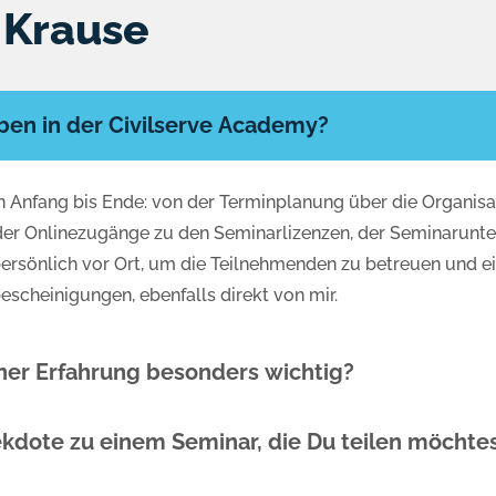
 Krause
aben in der Civilserve Academy?
n Anfang bis Ende: von der Terminplanung über die Organisa
a der Onlinezugänge zu den Seminarlizenzen, der Seminarunt
persönlich vor Ort, um die Teilnehmenden zu betreuen und e
scheinigungen, ebenfalls direkt von mir.
ner Erfahrung besonders wichtig?
ekdote zu einem Seminar, die Du teilen möchte
ders großen Mehrwert. Der unmittelbare persönliche Austaus
am zu besprechen . Oft gehen die Gespräche sogar über da