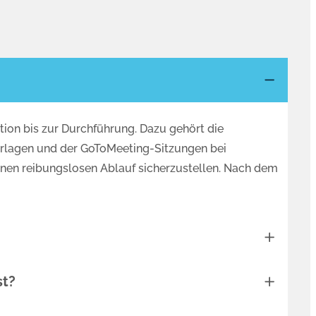
tion bis zur Durchführung. Dazu gehört die
erlagen und der GoToMeeting-Sitzungen bei
inen reibungslosen Ablauf sicherzustellen. Nach dem
st?
ch ermöglicht es, individuelle Fragen direkt zu
s eigentliche Seminarthema hinaus, was bei Online-