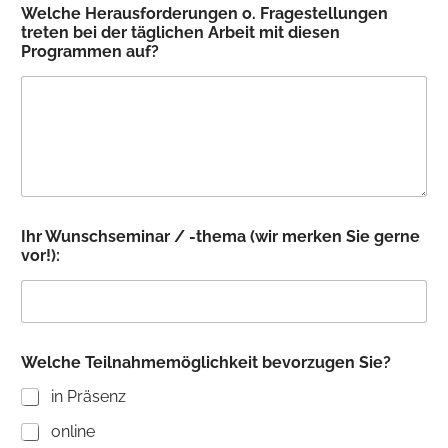
Welche Herausforderungen o. Fragestellungen
r
treten bei der täglichen Arbeit mit diesen
o
Programmen auf?
g
r
a
m
m
e
n
d
i
e
Ihr Wunschseminar / -thema (wir merken Sie gerne
s
vor!):
e
n
*
Welche Teilnahmemöglichkeit bevorzugen Sie?
in Präsenz
online