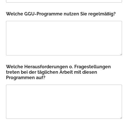
E
Welche GGU-Programme nutzen Sie regelmäßig?
-
M
a
i
l
-
A
d
r
e
Welche Herausforderungen o. Fragestellungen
s
treten bei der täglichen Arbeit mit diesen
s
Programmen auf?
e
g
e
r
n
e
*